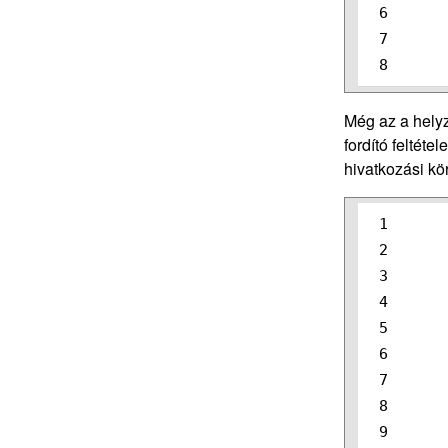
6

7

Még az a helyz
fordító feltéte
hivatkozási kö
1

2

3

4

5

6

7

8

9
