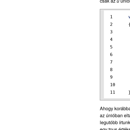
csak az
u
union
1

2

3

4

5

6

7

8

9

10

Ahogy korábban
az únióban elt
legutóbb írtun
egy tpus értéké