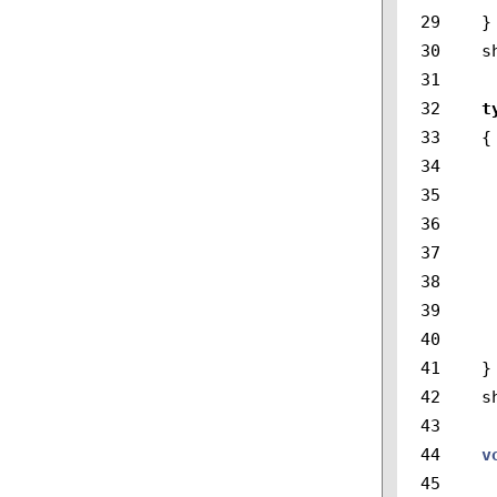
29

}
30

s
31

32

t
33

{
34

35

36

37

38

39

40

41

}
42

s
43

44

v
45
