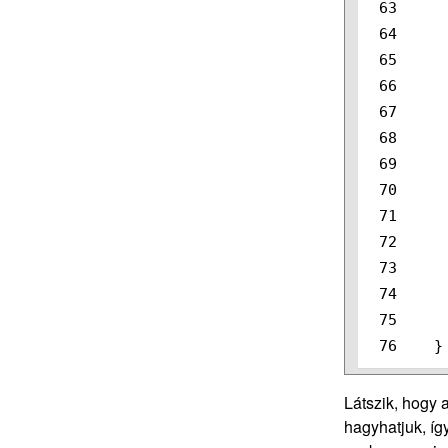
63

64

65

66

67

68

69

70

71

72

73

74

75

}
Látszik, hogy 
hagyhatjuk, íg