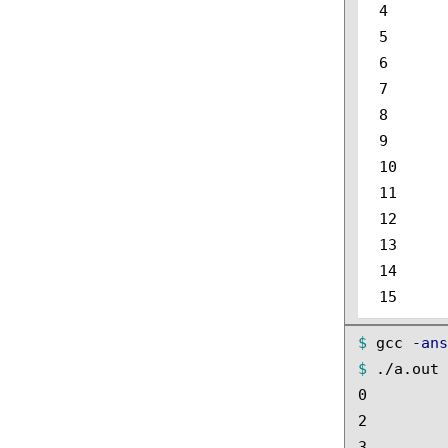
4

5

6

7

8

9

10

11

12

13

14

$ 
gcc 
-an
$ 
./a.out

0

2

3
