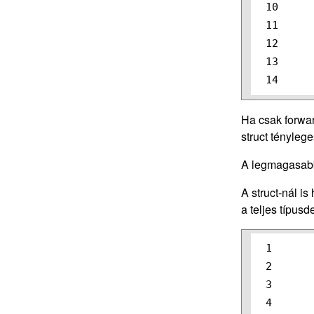
10

11

12

13

Ha csak forwar
struct ténylege
A legmagasabb
A struct-nál i
a teljes típus
1

2

3

4
