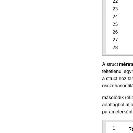
22

23

24

25

26

27

A struct
méret
feltétlenül eg
a struct-hoz ta
összehasonlítá
másolódik (ell
adattagból áll
paraméterként.
1

t