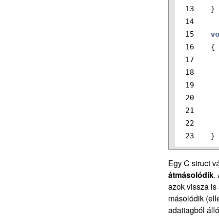
13

}
14

15

v
16

{
17

18

19

20

21

22

}
Egy C struct v
átmásolódik
.
azok vissza is 
másolódik (ell
adattagból áll