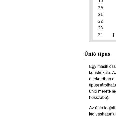
19

20

21

22

23

}
Únió típus
Egy másik össz
konstrukció. 
a rekordban a 
típust tárolha
únió mérete l
hosszabb).
Az únió tagjait
kiolvashatunk