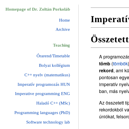
Homepage of Dr. Zoltán Porkoláb
Imperatí
Home
Archive
Összetet
Teaching
A programozási
Órarend/Timetable
tömb
(
tömbök
Bolyai kollégium
rekord
, ami k
C++ nyelv (matematikus)
pontosan egyet
imperatív nyel
Imperatív programozás HUN
ban, más nyelv
Imperative programming ENG
Az összetett t
Haladó C++ (MSc)
rekordokból va
Programming languages (PhD)
úniókat, felsor
Software technology lab