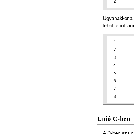
Ugyanakkor a P
lehet tenni, am
1

2

3

4

5

6

7

Unió C-ben
A C-ben az úni