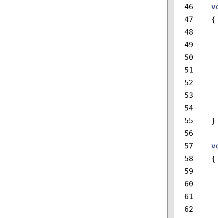
46

v
47

{
48

49

50

51

52

53

54

55

}
56

57

v
58

{
59

60

61

62
