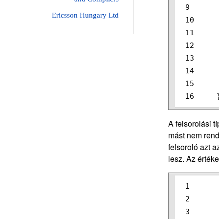
9

Ericsson Hungary Ltd
10

11

12

13

14

15

A felsorolási tí
mást nem rende
felsoroló azt 
lesz. Az érté
1

2

3
