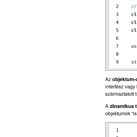
2

//
3

cl
4

cl
5

cl
6

7

us
8

st
Az
objektum-o
interfész vagy
származtatott 
A
dinamikus 
objektumok “is
1
