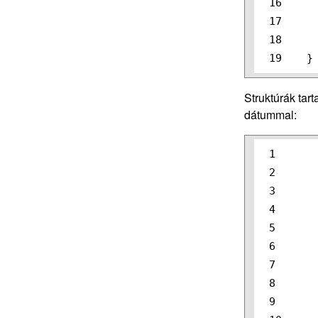
16

17

18

}
Struktúrák tar
dátummal:
1

2

3

4

5

6

7

8

9
