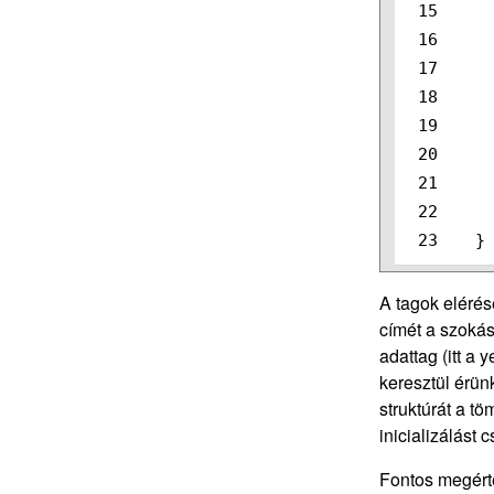
15

16

17

18

19

20

21

22

}
A tagok elérés
címét a szoká
adattag (itt a 
keresztül érün
struktúrát a t
inicializálást
Fontos megérte