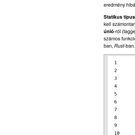
eredmény hibá
Statikus típu
kell számontar
únió
-ról (tag
számos funkcio
ban,
Rust
-ban
1

2

3

4

5

6

7

8

9
