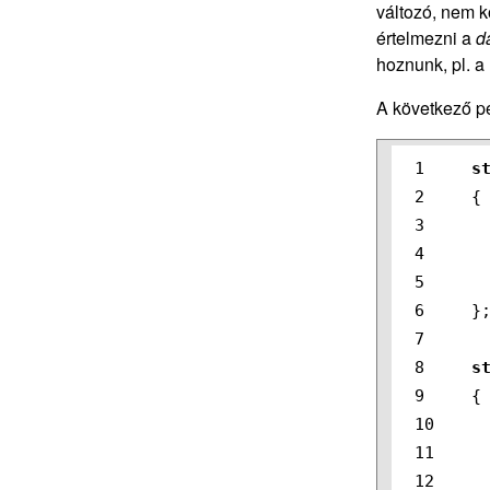
változó, nem ko
értelmezni a
d
hoznunk, pl. a 
A következő pé
1

s
2

{
3

4

5

6

}
7

8

s
9

{
10

11

12
