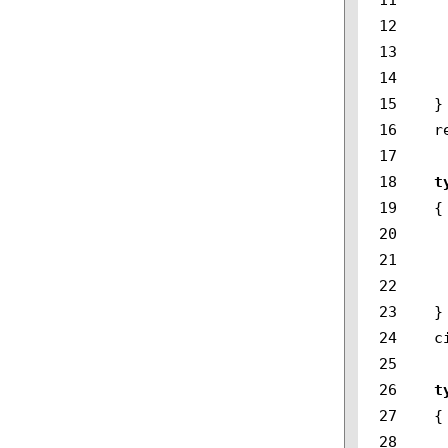
12

13

14

15

}
16

r
17

18

t
19

{
20

21

22

23

}
24

c
25

26

t
27

{
28
