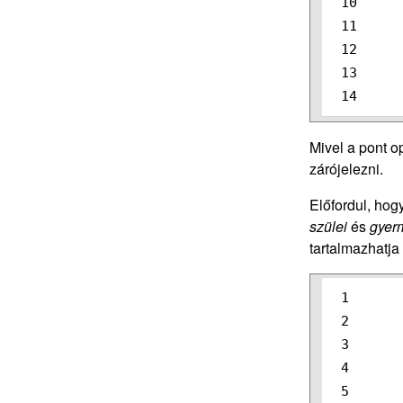
10

11

12

13

Mivel a pont o
zárójelezni.
Előfordul, hog
szülei
és
gyer
tartalmazhatja
1

2

3

4

5
