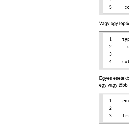
c
Vagy egy lépé
1

ty
2

3

co
Egyes esetekben
egy vagy több 
1

en
2

tr