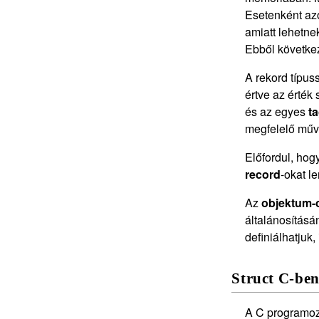
Esetenként azo
amiatt lehetne
Ebből követke
A rekord típus
értve az érték
és az egyes
t
megfelelő műve
Előfordul, hog
record
-okat l
Az
objektum-o
általánosításá
definiálhatjuk,
Struct C-be
A C programozá