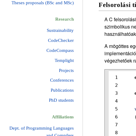
Theses proposals (BSc and MSc)
Felsorolási 
A C felsorolás
Research
szimbolikus ne
Sustrainability
használhatóak
CodeChecker
A mögöttes eg
CodeCompass
implementációt
végezhetőek ra
Templight
Projects
1

Conferences
2

Publications
3

PhD students
4

5

6

Affiliations
7

Dept. of Programming Languages
8

and Compilers