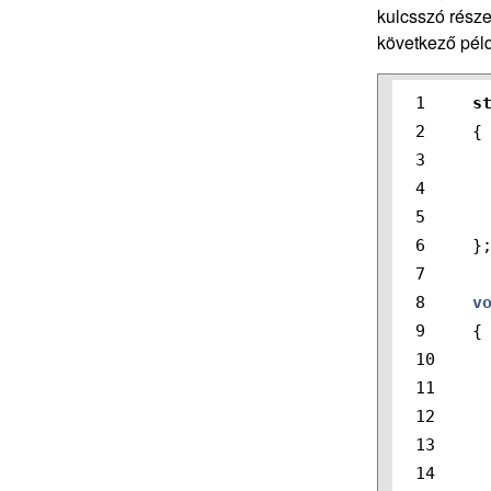
kulcsszó része
következő pé
1

s
2

{
3

4

5

6

}
7

8

v
9

{
10

11

12

13

14
