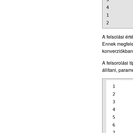
4

1

2
A felsolási ér
Ennek megfelel
konverziókban 
A felsorolási t
állítani, para
1

2

3

4

5

6

7
