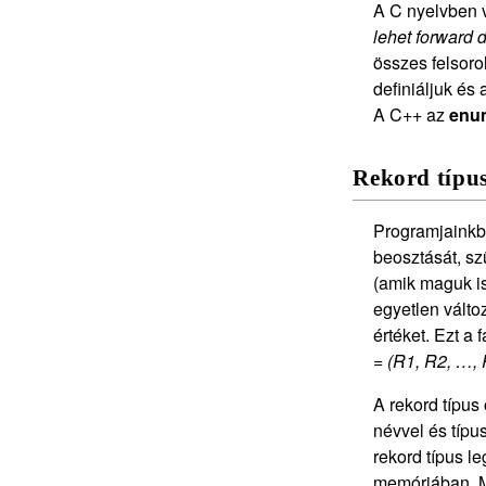
A C nyelvben v
lehet forward d
összes felsoro
definiáljuk és 
A C++ az
enu
Rekord típu
Programjainkba
beosztását, sz
(amik maguk is
egyetlen válto
értéket. Ezt a
= (R1, R2, …, 
A rekord típus
névvel és típu
rekord típus l
memóriában. Mi