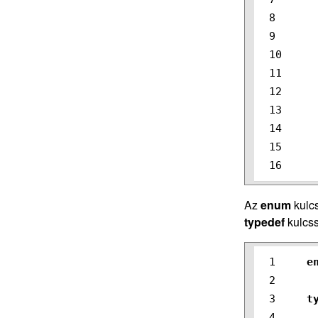
8

9

10

11

12

13

14

15

Az
enum
kulcs
typedef
kulcss
1

e
2

3

t
4
