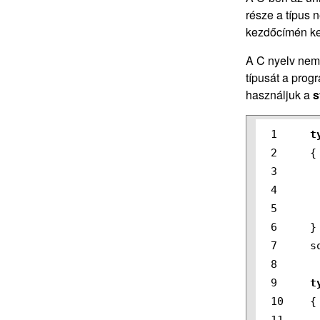
része a típus 
kezdőcímén kez
A C nyelv nem 
típusát a prog
használjuk a
s
1

t
2

{
3

4

5

6

}
7

s
8

9

t
10

{
11
